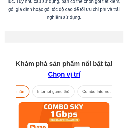
lúc. Tùy nhu cầu sử dụng, bạn có thể chọn gói tiết kiệm,
gói gia đình hoặc gói tốc độ cao để tối ưu chi phí và trải
nghiệm sử dụng.
Khám phá sản phẩm nổi bật tại
Chọn vị trí
ternet cá nhân
Internet game thủ
Combo Internet Truyền h