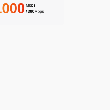
1000
Mbps
/ 300
Mbps