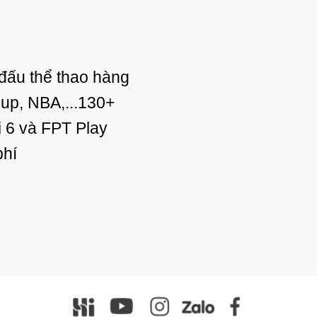
 đấu thể thao hàng
up, NBA,...130+
fi 6 và FPT Play
phí