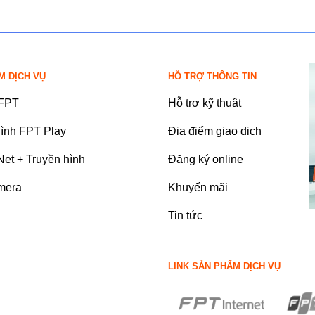
M DỊCH VỤ
HỖ TRỢ THÔNG TIN
 FPT
Hỗ trợ kỹ thuật
hình FPT Play
Địa điểm giao dịch
et + Truyền hình
Đăng ký online
mera
Khuyến mãi
Tin tức
LINK SẢN PHẨM DỊCH VỤ