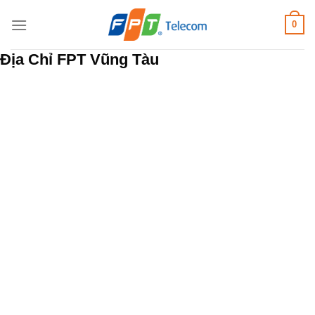
Bỏ
0
qua
nội
Địa Chỉ FPT Vũng Tàu
dung