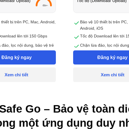
ownload/ Upload)
Tốc độ (Download/ Upload)
 thiết bị trên PC, Mac, Android,
Bảo vệ 10 thiết bị trên PC,
Android, iOS
ownload lên tới 150 Gbps
Tốc độ Download lên tới 
 đảo, lọc nội dung, bảo vệ trẻ
Chặn lừa đảo, lọc nội dung
n toàn
online an toàn
Đăng ký ngay
Đăng ký ngay
uyền riêng tư và dữ liệu cá
Bảo vệ quyền riêng tư và d
nhân
Xem chi tiết
Xem chi tiết
Safe Go – Bảo vệ toàn d
ong một ứng dụng duy n