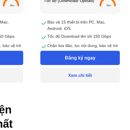
Tốc độ (Download/ Upload)
 Mac,
Bảo vệ 15 thiết bị trên PC, Mac,
Android, iOS
150 Gbps
Tốc độ Download lên tới 150 Gbps
, bảo vệ trẻ
Chặn lừa đảo, lọc nội dung, bảo vệ trẻ
online an toàn
Đăng ký ngay
ữ liệu cá
Bảo vệ quyền riêng tư và dữ liệu cá
nhân
Xem chi tiết
iện
hất