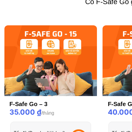
Có F-Safe Go g
F-Safe Go – 3
F-Safe G
35.000
₫
40.00