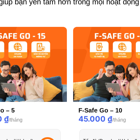
iúp bạn yên tâm hơn trong mọi hoạt động k
o – 5
F-Safe Go – 10
0
₫
45.000
₫