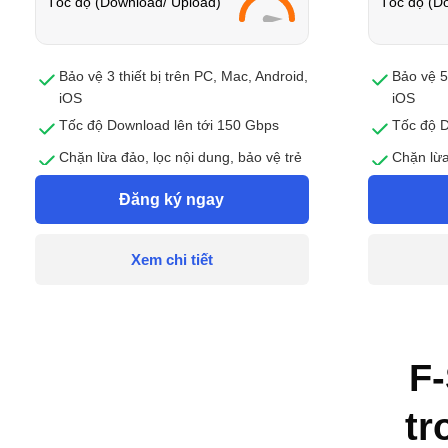
Tốc độ (Download/ Upload)
Tốc độ (D
Bảo vệ 3 thiết bị trên PC, Mac, Android,
Bảo vệ 5
iOS
iOS
Tốc độ Download lên tới 150 Gbps
Tốc độ D
Chặn lừa đảo, lọc nội dung, bảo vệ trẻ
Chặn lừa
online an toàn
online a
Đăng ký ngay
Bảo vệ quyền riêng tư và dữ liệu cá
Bảo vệ q
nhân
nhân
Xem chi tiết
F-
tr