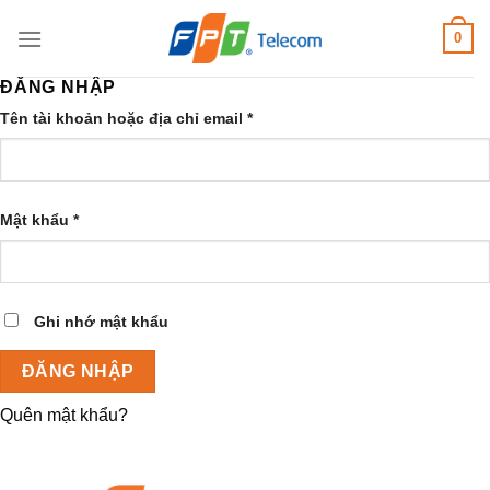
Bỏ
0
qua
nội
ĐĂNG NHẬP
dung
Bắt
Tên tài khoản hoặc địa chỉ email
*
buộc
Bắt
Mật khẩu
*
buộc
Ghi nhớ mật khẩu
ĐĂNG NHẬP
Quên mật khẩu?