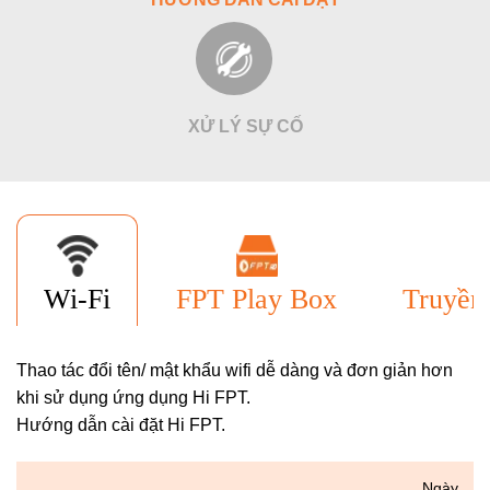
XỬ LÝ SỰ CỐ
FPT Play Box
Truyền
Wi-Fi
Thao tác đổi tên/ mật khẩu wifi dễ dàng và đơn giản hơn
khi sử dụng ứng dụng Hi FPT.
Hướng dẫn cài đặt Hi FPT.
Ngày