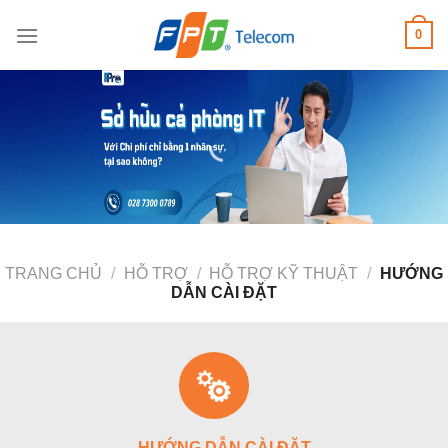
Bỏ
0
qua
nội
dung
TRANG CHỦ
/
HỖ TRỢ
/
HỖ TRỢ KỸ THUẬT
/
HƯỚNG
DẪN CÀI ĐẶT
HƯỚNG DẪN CÀI ĐẶT