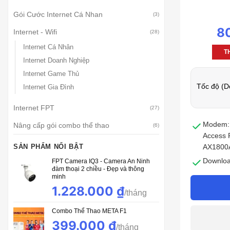
Gói Cước Internet Cá Nhan
(3)
8
Internet - Wifi
(28)
Internet Cá Nhân
T
Internet Doanh Nghiệp
Internet Game Thủ
Tốc độ (D
Internet Gia Đình
Internet FPT
(27)
Modem: 
Nâng cấp gói combo thể thao
(6)
Access P
SẢN PHẨM NỔI BẬT
AX1800
Downloa
FPT Camera IQ3 - Camera An Ninh
đàm thoại 2 chiều - Đẹp và thông
minh
Phù hợp
Giá
1.228.000
₫
Giá
nghệ Wif
gốc
hiện
Trả trướ
là:
tại
Combo Thể Thao META F1
trước 12
1.590.000 ₫.
là:
399.000
₫