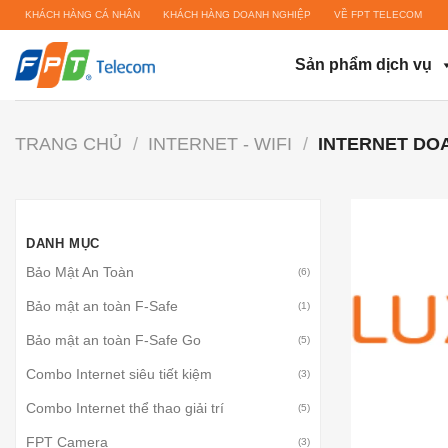
Bỏ
KHÁCH HÀNG CÁ NHÂN
KHÁCH HÀNG DOANH NGHIỆP
VỀ FPT TELECOM
qua
nội
Sản phẩm dịch vụ
dung
TRANG CHỦ
/
INTERNET - WIFI
/
INTERNET DO
DANH MỤC
Bảo Mật An Toàn
(6)
Bảo mật an toàn F-Safe
(1)
Bảo mật an toàn F-Safe Go
(5)
Combo Internet siêu tiết kiệm
(3)
Combo Internet thể thao giải trí
(5)
FPT Camera
(3)