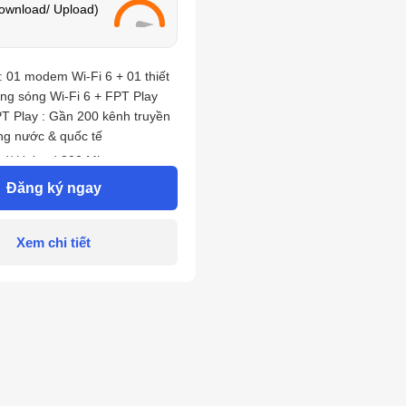
ownload/ Upload)
: 01 modem Wi-Fi 6 + 01 thiết
ộng sóng Wi-Fi 6 + FPT Play
PT Play : Gần 200 kênh truyền
ng nước & quốc tế
d/ Upload 800 Mbps
Đăng ký ngay
 cá nhân,doanh nghiệp Công
i 6
c 6 tháng tặng 1 tháng, Trả
Xem chi tiết
 tháng + 2 tháng