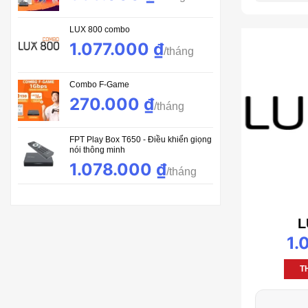
1.228.000 ₫.
LUX 800 combo
1.077.000
₫
Combo F-Game
270.000
₫
FPT Play Box T650 - Điều khiển giọng
nói thông minh
Giá
1.078.000
₫
Giá
gốc
hiện
là:
tại
1.400.000 ₫.
là:
L
1.078.000 ₫.
1.
T