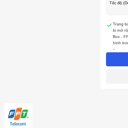
Tốc độ (D
Trang bị
bị mở r
Box - F
hình tro
Downloa
Phù hợp
nghệ Wif
Trả trướ
trước 12