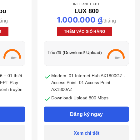
INTERNET FPT
bo
LUX 800
1.000.000
₫
G
THÊM VÀO GIỎ HÀNG
Tốc độ (Download/ Upload)
6 + 01 thiết
Modem: 01 Internet Hub AX1800GZ -
 FPT Play
Access Point: 01 Access Point
kênh truyền
AX1800AZ
Download/ Upload 800 Mbps
ps
Phù hợp cá nhân,doanh nghiệp Công
Đăng ký ngay
ghiệp Công
nghệ Wifi 6
Trả trước 6 tháng tặng 1 tháng, Trả
háng, Trả
trước 12 tháng + 2 tháng
Xem chi tiết