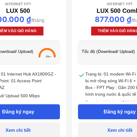
INTERNET FPT
INTERNET FPT
LUX 500
LUX 500 Com
00.000
₫
877.000
₫
HÊM VÀO GIỎ HÀNG
THÊM VÀO GIỎ HÀN
ownload/ Upload)
Tốc độ (Download/ Upload)
01 Internet Hub AX1800GZ -
Trang bị: 01 modem Wi-Fi 
oint: 01 Access Point
bị mở rộng sóng Wi-Fi 6 +
AZ
Box - FPT Play : Gần 200 
hình trong nước & quốc tế
d/ Upload 500 Mbps
Download/ Upload 500 Mb
 cá nhân,doanh nghiệp Công
Đăng ký ngay
Đăng ký ngay
i 6
Phù hợp cá nhân,doanh n
nghệ Wifi 6
c 6 tháng tặng 1 tháng, Trả
 tháng + 2 tháng
Trả trước 6 tháng tặng 1 t
Xem chi tiết
Xem chi tiết
trước 12 tháng + 2 tháng