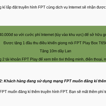
kí lắp đặt truyền hình FPT cùng dịch vụ Internet sẽ nhận được
0.000đ so với cước phí Internet (tùy vào khu vực) để sở hữu gó
Được tặng 1 đầu thu điều khiển giọng nói FPT Play Box T65
Tặng 10m dây Lan
 2 tài khoản FPT Play để xem trên tivi thông minh, điện thoại, 
2: Khách hàng đang sử dụng mạng FPT muốn đăng kí thêm
PT muốn đăng kí thêm truyền hình FPT. Bạn sẽ mất thêm phí tr