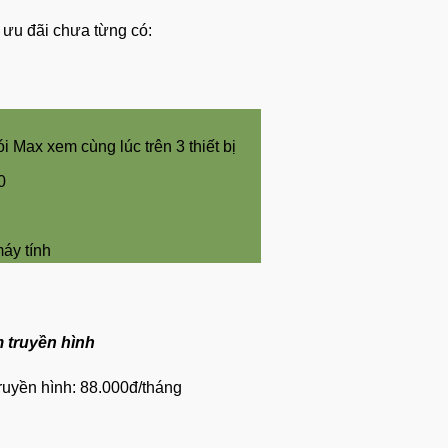
 ưu đãi chưa từng có:
i Max xem cùng lúc trên 3 thiết bị
0
máy tính
 truyền hình
uyền hình: 88.000đ/tháng