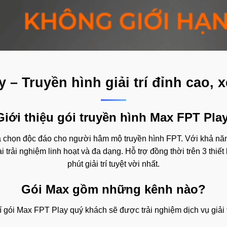
– Truyền hình giải trí đỉnh cao, x
Giới thiệu gói truyền hình Max FPT Pla
a chọn độc đáo cho người hâm mộ truyền hình FPT. Với khả năng
ại trải nghiệm linh hoạt và đa dạng. Hỗ trợ đồng thời trên 3 th
phút giải trí tuyệt vời nhất.
Gói Max gồm những kênh nào?
í gói Max FPT Play quý khách sẽ được trải nghiệm dịch vụ giải t