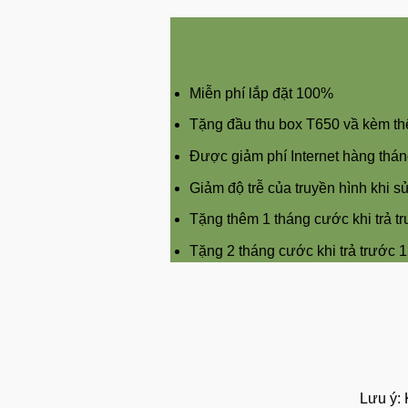
Miễn phí lắp đặt 100%
Tặng đầu thu box T650 vầ kèm th
Được giảm phí Internet hàng tháng
Giảm độ trễ của truyền hình khi s
Tặng thêm 1 tháng cước khi trả t
Tặng 2 tháng cước khi trả trước 
Lưu ý: