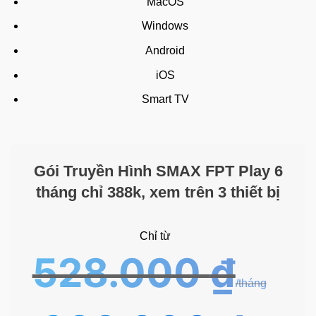
MacOS
Windows
Android
iOS
Smart TV
Gói Truyền Hình SMAX FPT Play 6
tháng chỉ 388k, xem trên 3 thiết bị
Chỉ từ
528.000
₫
Giá
Giá