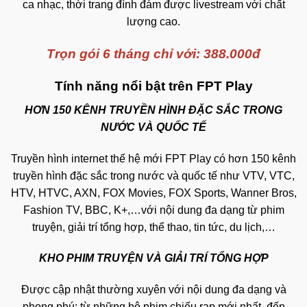
ca nhạc, thời trang đình đám được livestream với chất
lượng cao.
Trọn gói 6 tháng chỉ với: 388.000đ
Tính năng nổi bật trên FPT Play
HƠN 150 KÊNH TRUYỀN HÌNH ĐẶC SẮC TRONG
NƯỚC VÀ QUỐC TẾ
Truyền hình internet thế hệ mới FPT Play có hơn 150 kênh
truyền hình đặc sắc trong nước và quốc tế như VTV, VTC,
HTV, HTVC, AXN, FOX Movies, FOX Sports, Wanner Bros,
Fashion TV, BBC, K+,…với nội dung đa dạng từ phim
truyện, giải trí tổng hợp, thể thao, tin tức, du lịch,…
KHO PHIM TRUYỆN VÀ GIẢI TRÍ TỔNG HỢP
Được cập nhật thường xuyên với nội dung đa dạng và
phong phú: từ những bộ phim chiếu rạp mới nhất, đến