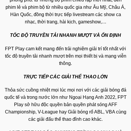
phim lẻ và phim bộ từ nhiều quốc gia như Âu Mỹ, Châu Á,
Hàn Quốc, đồng thời trực tiếp livestream các show ca
nhạc, thời trang, hài kịch, gameshow,…
TỐC ĐỘ TRUYỀN TẢI NHANH MƯỢT VÀ ỔN ĐỊNH
FPT Play cam kết mang đến trải nghiệm giải trí tốt nhất với
tốc độ truyền tải nhanh mượt trên mọi thiết bị và mạng viễn
thông.
TRỰC TIẾP CÁC GIẢI THỂ THAO LỚN
Thỏa sức cuồng nhiệt mọi lúc mọi nơi với các giải bóng đá
quốc tế và trong nước lớn như Ngoại Hạng Anh 2022, FPT
Play sở hữu độc quyền bản quyền phát sóng AFF
Championship, V-League hay Giải bóng rổ ABL, VBA cùng
các giải đấu thể thao đỉnh cao khác.