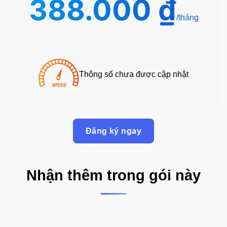
388.000
₫
gốc
hiện
là:
tại
528.000 ₫.
là:
388.00
Thông số chưa được cập nhật
Đăng ký ngay
Nhận thêm trong gói này