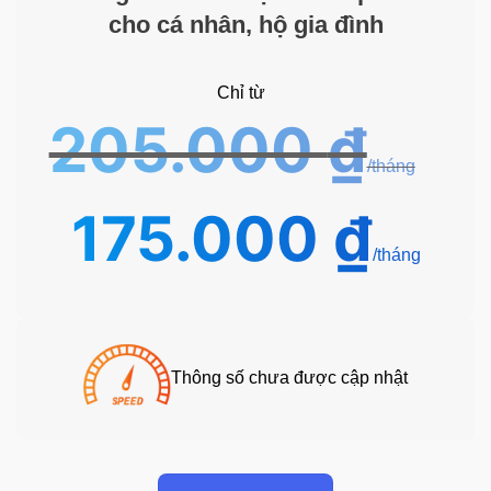
cho cá nhân, hộ gia đình
Chỉ từ
205.000
₫
175.000
₫
Giá
Giá
gốc
hiện
là:
tại
205.000 ₫.
là:
175.000
Thông số chưa được cập nhật