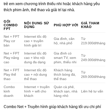
trẻ em xem chương trình thiếu nhi hoặc khách hàng yêu
thích phim ảnh, thể thao và giải trí tại nhà.
GÓI
NỘI DUNG SỬ
GIÁ THAM
COMBO
PHÙ HỢP VỚI
DỤNG
KHẢO
FPT
Net + FPT
Internet tốc độ
Gia đình, căn
Từ
Play cơ
cao + truyền
hộ, nhà phố
219.000đ/tháng
bản
hình giải trí
Net + FPT
Internet tốc độ
Gia đình có
Từ
Play nâng
cao + kho nội
smart TV, xem
249.000đ/tháng
cao
dung đa dạng
phim, thiếu nhi
Net + FPT
Internet tốc độ
Khách hàng
Từ
Play thể
cao + nội dung
thích bóng đá,
269.000đ/tháng
thao
thể thao
thể thao
Combo
Internet + truyền
Quán cà phê,
kinh
hình + wifi cho
khách sạn, nhà
Liên hệ tư vấn
doanh
khách
hàng nhỏ
Combo Net + Truyền hình giúp khách hàng tối ưu chi phí