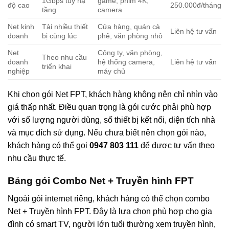
1Gbps tùy hạ
game, phim 4K,
độ cao
250.000đ/tháng
tầng
camera
Net kinh
Tải nhiều thiết
Cửa hàng, quán cà
Liên hệ tư vấn
doanh
bị cùng lúc
phê, văn phòng nhỏ
Net
Công ty, văn phòng,
Theo nhu cầu
doanh
hệ thống camera,
Liên hệ tư vấn
triển khai
nghiệp
máy chủ
Khi chọn gói Net FPT, khách hàng không nên chỉ nhìn vào
giá thấp nhất. Điều quan trọng là gói cước phải phù hợp
với số lượng người dùng, số thiết bị kết nối, diện tích nhà
và mục đích sử dụng. Nếu chưa biết nên chọn gói nào,
khách hàng có thể gọi
0947 803 111
để được tư vấn theo
nhu cầu thực tế.
Bảng gói Combo Net + Truyền hình FPT
Ngoài gói internet riêng, khách hàng có thể chọn combo
Net + Truyền hình FPT. Đây là lựa chọn phù hợp cho gia
đình có smart TV, người lớn tuổi thường xem truyền hình,