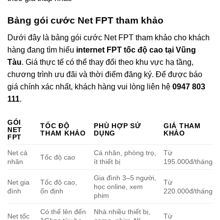
Bảng gói cước Net FPT tham khảo
Dưới đây là bảng gói cước Net FPT tham khảo cho khách
hàng đang tìm hiểu
internet FPT tốc độ cao tại Vũng
Tàu
. Giá thực tế có thể thay đổi theo khu vực hạ tầng,
chương trình ưu đãi và thời điểm đăng ký. Để được báo
giá chính xác nhất, khách hàng vui lòng liên hệ
0947 803
111
.
GÓI
TỐC ĐỘ
PHÙ HỢP SỬ
GIÁ THAM
NET
THAM KHẢO
DỤNG
KHẢO
FPT
Net cá
Cá nhân, phòng trọ,
Từ
Tốc độ cao
nhân
ít thiết bị
195.000đ/tháng
Gia đình 3–5 người,
Net gia
Tốc độ cao,
Từ
học online, xem
đình
ổn định
220.000đ/tháng
phim
Có thể lên đến
Nhà nhiều thiết bị,
Net tốc
Từ