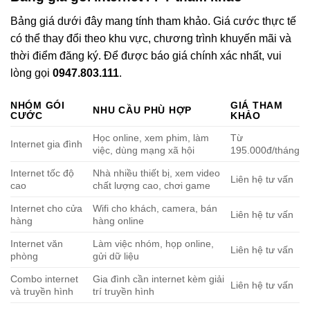
Bảng giá dưới đây mang tính tham khảo. Giá cước thực tế
có thể thay đổi theo khu vực, chương trình khuyến mãi và
thời điểm đăng ký. Để được báo giá chính xác nhất, vui
lòng gọi
0947.803.111
.
NHÓM GÓI
GIÁ THAM
NHU CẦU PHÙ HỢP
CƯỚC
KHẢO
Học online, xem phim, làm
Từ
Internet gia đình
việc, dùng mạng xã hội
195.000đ/tháng
Internet tốc độ
Nhà nhiều thiết bị, xem video
Liên hệ tư vấn
cao
chất lượng cao, chơi game
Internet cho cửa
Wifi cho khách, camera, bán
Liên hệ tư vấn
hàng
hàng online
Internet văn
Làm việc nhóm, họp online,
Liên hệ tư vấn
phòng
gửi dữ liệu
Combo internet
Gia đình cần internet kèm giải
Liên hệ tư vấn
và truyền hình
trí truyền hình