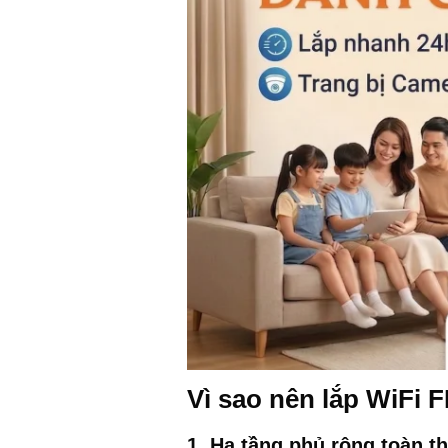
Vì sao nên l
ắp WiFi F
1. Hạ tầng phủ rộng toàn t