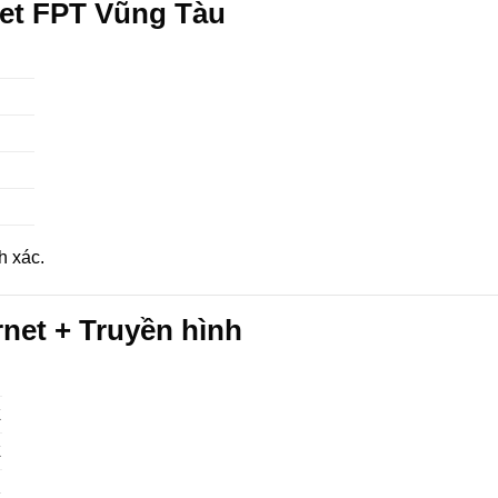
net FPT Vũng Tàu
h xác.
net + Truyền hình
K
K
K