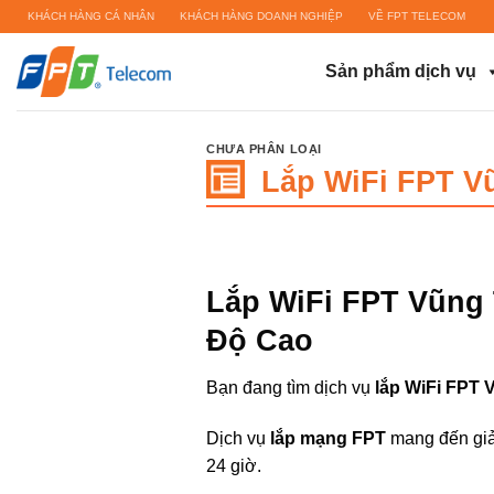
Bỏ
KHÁCH HÀNG CÁ NHÂN
KHÁCH HÀNG DOANH NGHIỆP
VỀ FPT TELECOM
qua
nội
Sản phẩm dịch vụ
dung
CHƯA PHÂN LOẠI
Lắp WiFi FPT V
Lắp WiFi FPT Vũng 
Độ Cao
Bạn đang tìm dịch vụ
lắp WiFi FPT 
Dịch vụ
lắp mạng FPT
mang đến giải
24 giờ.