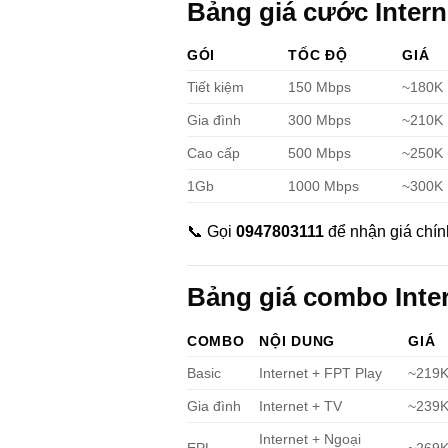
Bảng giá cước Inter
GÓI
TỐC ĐỘ
GIÁ
Tiết kiệm
150 Mbps
~180K
Gia đình
300 Mbps
~210K
Cao cấp
500 Mbps
~250K
1Gb
1000 Mbps
~300K
📞 Gọi
0947803111
để nhận giá chín
Bảng giá combo Inter
COMBO
NỘI DUNG
GIÁ
Basic
Internet + FPT Play
~219
Gia đình
Internet + TV
~239
Internet + Ngoại
EPL
~269