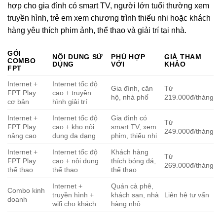
hợp cho gia đình có smart TV, người lớn tuổi thường xem
truyền hình, trẻ em xem chương trình thiếu nhi hoặc khách
hàng yêu thích phim ảnh, thể thao và giải trí tại nhà.
GÓI
NỘI DUNG SỬ
PHÙ HỢP
GIÁ THAM
COMBO
DỤNG
VỚI
KHẢO
FPT
Internet +
Internet tốc độ
Gia đình, căn
Từ
FPT Play
cao + truyền
hộ, nhà phố
219.000đ/tháng
cơ bản
hình giải trí
Internet +
Internet tốc độ
Gia đình có
Từ
FPT Play
cao + kho nội
smart TV, xem
249.000đ/tháng
nâng cao
dung đa dạng
phim, thiếu nhi
Internet +
Internet tốc độ
Khách hàng
Từ
FPT Play
cao + nội dung
thích bóng đá,
269.000đ/tháng
thể thao
thể thao
thể thao
Internet +
Quán cà phê,
Combo kinh
truyền hình +
khách sạn, nhà
Liên hệ tư vấn
doanh
wifi cho khách
hàng nhỏ