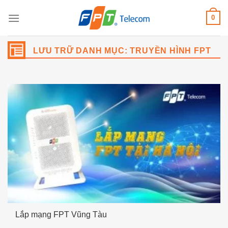
Bỏ
0
qua
nội
dung
LƯU TRỮ DANH MỤC:
TRUYỀN HÌNH FPT
Lắp mạng FPT Vũng Tàu