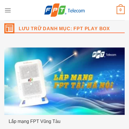
Bỏ
0
qua
nội
dung
LƯU TRỮ DANH MỤC:
FPT PLAY BOX
Lắp mạng FPT Vũng Tàu