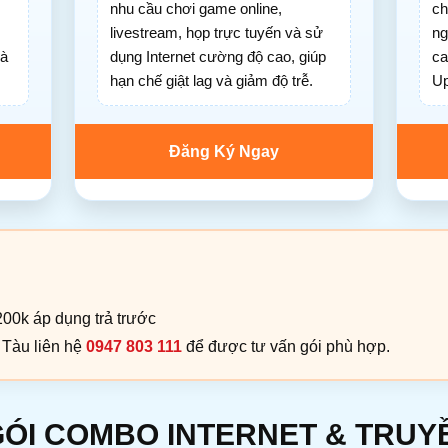
nhu cầu chơi game online,
ch
livestream, họp trực tuyến và sử
ng
hà
dụng Internet cường độ cao, giúp
ca
hạn chế giật lag và giảm độ trễ.
Up
Đăng Ký Ngay
00k áp dụng trả trước
 Tàu liên hệ
0947 803 111
để được tư vấn gói phù hợp.
GÓI COMBO INTERNET & TRUYỀ