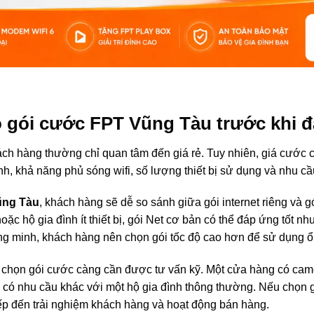
o gói cước FPT Vũng Tàu trước khi 
hách hàng thường chỉ quan tâm đến giá rẻ. Tuy nhiên, giá cước 
h, khả năng phủ sóng wifi, số lượng thiết bị sử dụng và nhu c
ũng Tàu
, khách hàng sẽ dễ so sánh giữa gói internet riêng và g
ặc hộ gia đình ít thiết bị, gói Net cơ bản có thể đáp ứng tốt n
hông minh, khách hàng nên chọn gói tốc độ cao hơn để sử dụng ổ
c chọn gói cước càng cần được tư vấn kỹ. Một cửa hàng có ca
sẽ có nhu cầu khác với một hộ gia đình thông thường. Nếu chọn 
ếp đến trải nghiệm khách hàng và hoạt động bán hàng.