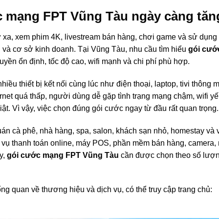
c mạng FPT Vũng Tàu ngày càng tăn
từ xa, xem phim 4K, livestream bán hàng, chơi game và sử dụng 
nh và cơ sở kinh doanh. Tại Vũng Tàu, nhu cầu tìm hiểu
gói cướ
yền ổn định, tốc độ cao, wifi mạnh và chi phí phù hợp.
iều thiết bị kết nối cùng lúc như điện thoại, laptop, tivi thông 
rnet quá thấp, người dùng dễ gặp tình trạng mạng chậm, wifi y
ật. Vì vậy, việc chọn đúng gói cước ngay từ đầu rất quan trọng.
uán cà phê, nhà hàng, spa, salon, khách sạn nhỏ, homestay và 
 vụ thanh toán online, máy POS, phần mềm bán hàng, camera, má
y,
gói cước mạng FPT Vũng Tàu
cần được chọn theo số lượng
g quan về thương hiệu và dịch vụ, có thể truy cập trang chủ: