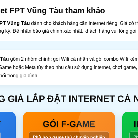
net FPT Vũng Tàu tham khảo
FPT Vũng Tàu
dành cho khách hàng cần internet riêng. Giá có t
ng ký. Để nhận báo giá chính xác nhất, khách hàng vui lòng gọi
 Tàu
gồm 2 nhóm chính: gói Wifi cá nhân và gói combo Wifi kèm
ame hoặc Meta tùy theo nhu cầu sử dụng Internet, chơi game, 
nối trong gia đình.
 GIÁ LẮP ĐẶT INTERNET CÁ
Y
GÓI F-GAME
Phù hợp game thủ chuyên nghiệp
Ph