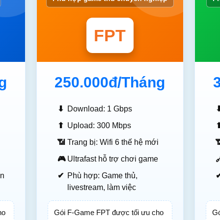
FPT
g
250.000đ
/Tháng
⬇
Download: 1 Gbps
⬆
Upload: 300 Mbps
i
📶
Trang bị: Wifi 6 thế hệ mới

🎮
Ultrafast hỗ trợ chơi game

ăn
✔
Phù hợp: Game thủ,
livestream, làm việc
ho
Gói F-Game FPT được tối ưu cho
Gó