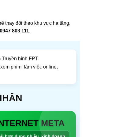
hể thay đổi theo khu vực hạ tầng,
0947 803 111
.
 Truyền hình FPT.
xem phim, làm việc online,
 NHÂN
INTERNET META
ù hợp dụng nhiều, kinh doanh