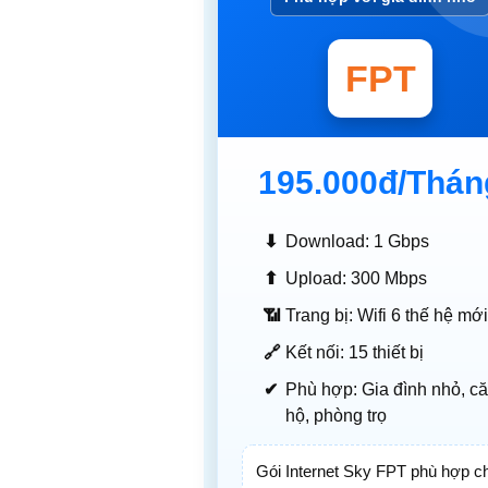
FPT
195.000đ
/Thán
⬇
Download: 1 Gbps
⬆
Upload: 300 Mbps
📶
Trang bị: Wifi 6 thế hệ mớ
🔗
Kết nối: 15 thiết bị
✔
Phù hợp: Gia đình nhỏ, c
hộ, phòng trọ
Gói Internet Sky FPT phù hợp c