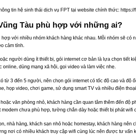
ng tin hệ sinh thái dịch vụ FPT tại website chính thức:
https://
Vũng Tàu phù hợp với những ai?
 hợp với nhiều nhóm khách hàng khác nhau. Mỗi nhóm sẽ có nh
eo cảm tính.
oặc người dùng ít thiết bị, gói internet cơ bản là lựa chọn tiết
online, dùng mạng xã hội, gọi video và làm việc nhẹ.
 có từ 3 đến 5 người, nên chọn gói internet có tốc độ cao và độ 
, họp video, chơi game, sử dụng smart TV và nhiều điện thoại 
g hoặc văn phòng nhỏ, khách hàng cần quan tâm thêm đến độ ph
đặt modem chưa phù hợp, tường chắn dày hoặc thiết bị phát wifi
on, nhà hàng, khách sạn nhỏ hoặc homestay, khách hàng nên ch
g nơi có nhiều khách truy cập wifi cùng lúc nên được tư vấn kỹ