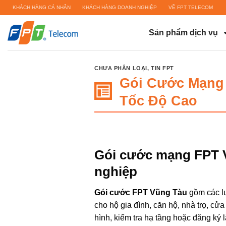
Bỏ
KHÁCH HÀNG CÁ NHÂN
KHÁCH HÀNG DOANH NGHIỆP
VỀ FPT TELECOM
qua
nội
Sản phẩm dịch vụ
dung
CHƯA PHÂN LOẠI
,
TIN FPT
Gói Cước Mạng F
Tốc Độ Cao
Gói cước mạng FPT V
nghiệp
Gói cước FPT Vũng Tàu
gồm các lự
cho hộ gia đình, căn hộ, nhà trọ, c
hình, kiểm tra hạ tầng hoặc đăng ký 