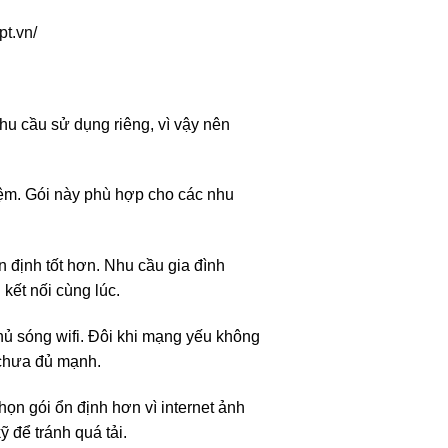
fpt.vn/
u cầu sử dụng riêng, vì vậy nên
 kiệm. Gói này phù hợp cho các nhu
ổn định tốt hơn. Nhu cầu gia đình
kết nối cùng lúc.
ủ sóng wifi. Đôi khi mạng yếu không
 chưa đủ mạnh.
ọn gói ổn định hơn vì internet ảnh
 để tránh quá tải.