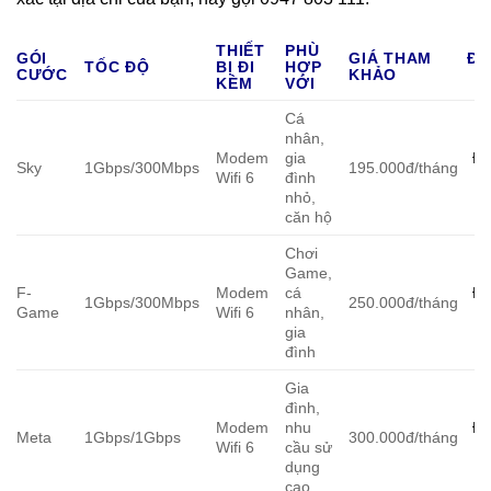
THIẾT
PHÙ
GÓI
GIÁ THAM
ĐĂ
TỐC ĐỘ
BỊ ĐI
HỢP
CƯỚC
KHẢO
K
KÈM
VỚI
Cá
nhân,
Modem
gia
Đă
Sky
1Gbps/300Mbps
195.000đ/tháng
Wifi 6
đình
K
nhỏ,
căn hộ
Chơi
Game,
F-
Modem
cá
Đă
1Gbps/300Mbps
250.000đ/tháng
Game
Wifi 6
nhân,
K
gia
đình
Gia
đình,
Modem
nhu
Đă
Meta
1Gbps/1Gbps
300.000đ/tháng
Wifi 6
cầu sử
K
dụng
cao