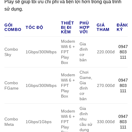
Play sẽ giúp tối ưu chi phí và tiện lợi hơn trong quá trình
sử dụng.
THIẾT
PHÙ
GÓI
GIÁ
ĐĂNG
TỐC ĐỘ
BỊ ĐI
HỢP
COMBO
THAM
KÝ
KÈM
VỚI
Modem
Gia
Wifi 6 +
0947
Combo
đình
1Gbps/300Mbps
FPT
220.000đ
803
Sky
cơ
Play
111
bản
Box
Chơi
Modem
Game,
Wifi 6 +
0947
Combo
Gia
1Gbps/300Mbps
FPT
270.000đ
803
FGame
đình
Play
111
cơ
Box
bản
Gia
Modem
đình
Wifi 6 +
0947
Combo
nhu
1Gbps/1Gbps
FPT
330.000đ
803
Meta
cầu sử
Play
111
dụng