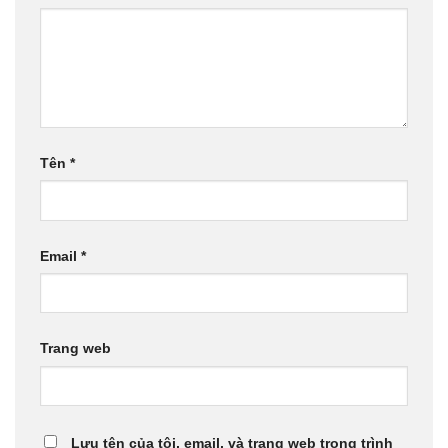
Tên
*
Email
*
Trang web
Lưu tên của tôi, email, và trang web trong trình