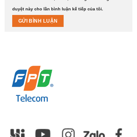
duyệt này cho lần bình luận kế tiếp của tôi.