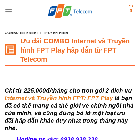
Bỏ
0
qua
nội
dung
COMBO INTERNET + TRUYỀN HÌNH
Ưu đãi COMBO Internet và Truyền
hình FPT Play hấp dẫn từ FPT
Telecom
Chỉ từ 225.000đ/tháng cho trọn gói 2 dịch vụ
Internet và Truyền hình FPT: FPT Play
là bạn
đã có thể mang cả thế giới về chính ngôi nhà
của mình, và cũng đừng bỏ lỡ một loạt ưu
đãi hấp dẫn khác duy nhất trong tháng này
nhé.
Hotline tư vấn:
0938.938.339