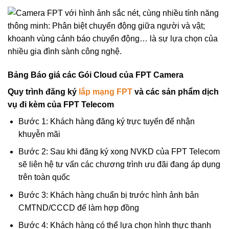
Bảng Báo giá các Gói Cloud của FPT Camera
Quy trình đăng ký
lắp mạng FPT
và các sản phẩm dịch
vụ đi kèm của FPT Telecom
Bước 1: Khách hàng đăng ký trực tuyến để nhận
khuyễn mãi
Bước 2: Sau khi đăng ký xong NVKD của FPT Telecom
sẽ liên hệ tư vấn các chương trình ưu đãi đang áp dụng
trên toàn quốc
Bước 3: Khách hàng chuẩn bị trước hình ảnh bản
CMTND/CCCD để làm hợp đồng
Bước 4: Khách hàng có thể lựa chọn hình thực thanh