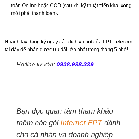
toán Online hoặc COD (sau khi kỹ thuật triển khai xong
mới phải thanh toán).
Nhanh tay đăng ký ngay các dịch vụ hot của FPT Telecom
tại đây để nhận được ưu đãi lớn nhất trong tháng 5 nhé!
Hotline tư vấn:
0938.938.339
Bạn đọc quan tâm tham khảo
thêm các gói
Internet FPT
dành
cho cá nhân và doanh nghiệp