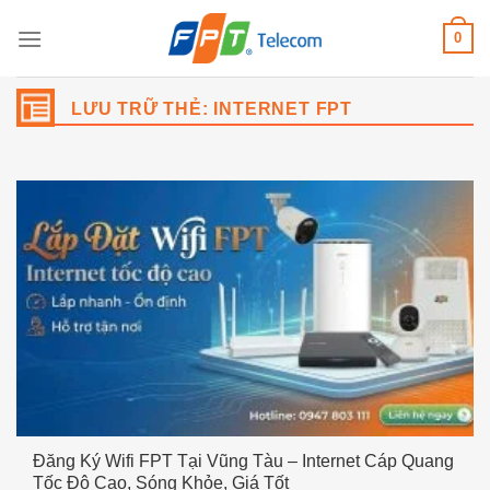
Bỏ
0
qua
nội
dung
LƯU TRỮ THẺ:
INTERNET FPT
Đăng Ký Wifi FPT Tại Vũng Tàu – Internet Cáp Quang
Tốc Độ Cao, Sóng Khỏe, Giá Tốt