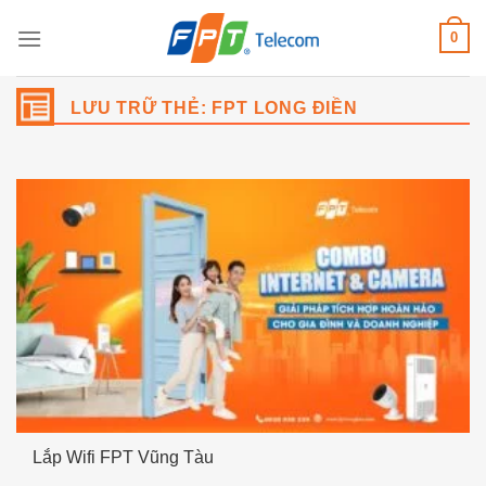
Bỏ
0
qua
nội
dung
LƯU TRỮ THẺ:
FPT LONG ĐIỀN
Lắp Wifi FPT Vũng Tàu