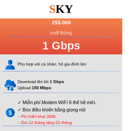
S
KY
255.000
vnđ/ tháng
1
Gbps
Phù hợp với cá nhân, hộ gia đình lớn
Download lên tới
1 Gbps
Upload
150 Mbps
✓ Miễn phí Modem WiFi 6 thế hệ mới.
✓ Box điều khiển bằng giọng nói
– Phí triển khai 300k.
– Gói 12 tháng tặng 01 tháng.