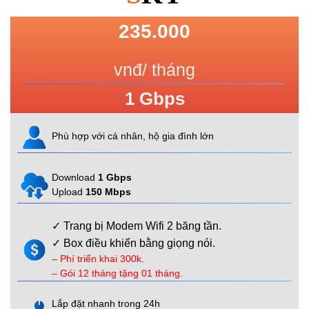
235.000
vnđ/ tháng
1
Gbps
Phù hợp với cá nhân, hộ gia đình lớn
Download
1 Gbps
Upload
150 Mbps
✓ Trang bị Modem Wifi 2 băng tần.
✓ Box điều khiển bằng giọng nói.
– Phí triển khai 300k.
– Gói 12 tháng tặng 01 tháng.
Lắp đặt nhanh trong 24h