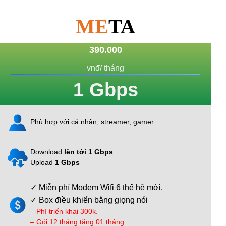
ME
TA
390.000
vnđ/ tháng
1
Gbps
Phù hợp với cá nhân, streamer, gamer
Download
lên tới 1 Gbps
Upload
1 Gbps
✓ Miễn phí Modem Wifi 6 thế hệ mới.
✓ Box điều khiển bằng giọng nói
– Phí triển khai 300k.
– Gói 12 tháng tặng 01 tháng.