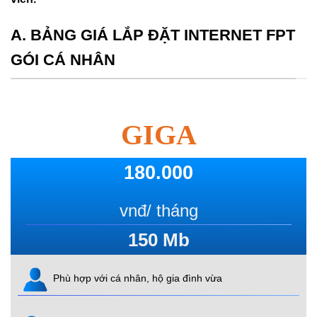
A. BẢNG GIÁ LẮP ĐẶT INTERNET FPT
GÓI CÁ NHÂN
GIGA
180.000
vnđ/ tháng
150
Mb
Phù hợp với cá nhân, hộ gia đình vừa