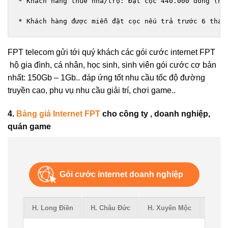
* Khách hàng thuê nhà/trọ: Đặt cọc 440.000 đồng (ho
* Khách hàng được miễn đặt cọc nếu trả trước 6 thán
FPT telecom gửi tới quý khách các gói cước
internet FPT
hộ gia đình, cá nhân, học sinh, sinh viên gói cước cơ bản
nhất: 150Gb – 1Gb.. đáp ứng tốt nhu cầu tốc độ đường
truyền cao, phụ vụ nhu cầu giải trí, chơi game..
4.
Bảng giá Internet FPT
cho công ty , doanh nghiệp,
quán game
Gói cước internet doanh nghiệp
Thành
H. Long Điền
H. Châu Đức
H. Xuyên Mộc
H. Đất