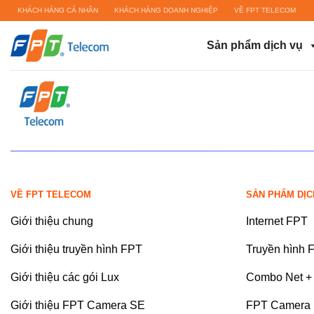
Bỏ
KHÁCH HÀNG CÁ NHÂN
KHÁCH HÀNG DOANH NGHIỆP
VỀ FPT TELECOM
qua
nội
Sản phẩm dịch vụ
dung
VỀ FPT TELECOM
SẢN PHẨM DỊC
Giới thiệu chung
Internet FPT
Giới thiệu truyền hình FPT
Truyền hình 
Giới thiệu các gói Lux
Combo Net + 
Giới thiệu FPT Camera SE
FPT Camera