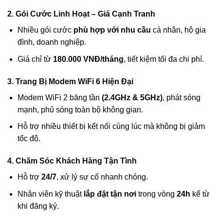
2. Gói Cước Linh Hoạt – Giá Cạnh Tranh
Nhiều gói cước
phù hợp với nhu cầu
cá nhân, hộ gia
đình, doanh nghiệp.
Giá chỉ từ
180.000 VNĐ/tháng
, tiết kiệm tối đa chi phí.
3. Trang Bị Modem WiFi 6 Hiện Đại
Modem WiFi 2 băng tần
(2.4GHz & 5GHz)
, phát sóng
mạnh, phủ sóng toàn bộ không gian.
Hỗ trợ nhiều thiết bị kết nối cùng lúc mà không bị giảm
tốc độ.
4. Chăm Sóc Khách Hàng Tận Tình
Hỗ trợ
24/7
, xử lý sự cố nhanh chóng.
Nhân viên kỹ thuật
lắp đặt tận nơi
trong vòng
24h
kể từ
khi đăng ký.