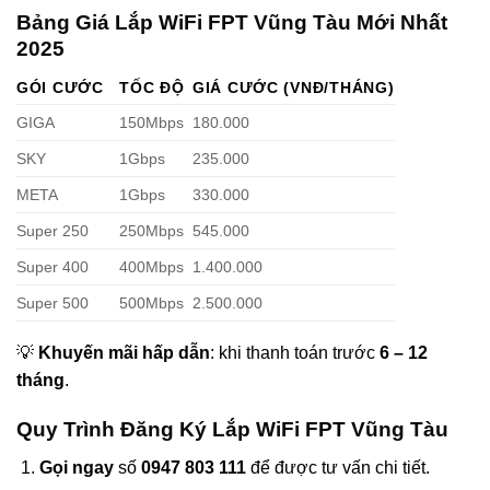
Bảng Giá Lắp WiFi FPT Vũng Tàu Mới Nhất
2025
GÓI CƯỚC
TỐC ĐỘ
GIÁ CƯỚC (VNĐ/THÁNG)
GIGA
150Mbps
180.000
SKY
1Gbps
235.000
META
1Gbps
330.000
Super 250
250Mbps
545.000
Super 400
400Mbps
1.400.000
Super 500
500Mbps
2.500.000
💡
Khuyến mãi hấp dẫn
: khi thanh toán trước
6 – 12
tháng
.
Quy Trình Đăng Ký
Lắp WiFi FPT Vũng Tàu
Gọi ngay
số
0947 803 111
để được tư vấn chi tiết.