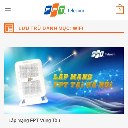
Bỏ
0
qua
nội
dung
LƯU TRỮ DANH MỤC:
WIFI
Lắp mạng FPT Vũng Tàu