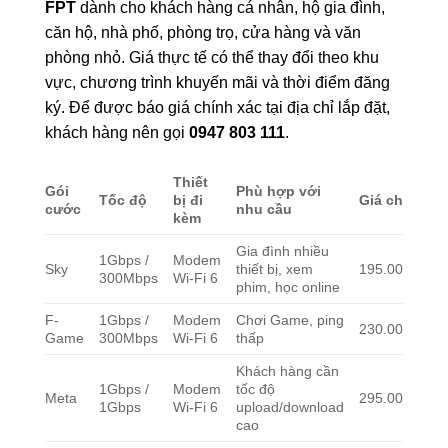
FPT
dành cho khách hàng cá nhân, hộ gia đình,
căn hộ, nhà phố, phòng trọ, cửa hàng và văn
phòng nhỏ. Giá thực tế có thể thay đổi theo khu
vực, chương trình khuyến mãi và thời điểm đăng
ký. Để được báo giá chính xác tại địa chỉ lắp đặt,
khách hàng nên gọi
0947 803 111
.
Thiết
Gói
Phù hợp với
Tốc độ
bị đi
Giá chỉ từ
cước
nhu cầu
kèm
Gia đình nhiều
1Gbps /
Modem
Sky
thiết bị, xem
195.000đ/thá
300Mbps
Wi-Fi 6
phim, học online
F-
1Gbps /
Modem
Chơi Game, ping
230.000đ/thá
Game
300Mbps
Wi-Fi 6
thấp
Khách hàng cần
1Gbps /
Modem
tốc độ
Meta
295.000đ/thá
1Gbps
Wi-Fi 6
upload/download
cao