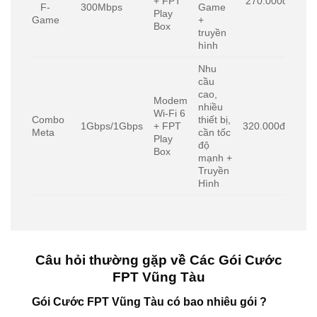
+ FPT
270.000đ/tháng
F-
300Mbps
Game
Play
Game
+
Box
truyền
hình
Nhu
cầu
cao,
Modem
nhiều
Wi-Fi 6
Combo
thiết bị,
1Gbps/1Gbps
+ FPT
320.000đ/tháng
Meta
cần tốc
Play
độ
Box
mạnh +
Truyền
Hình
Câu hỏi thường gặp về Các Gói Cước
FPT Vũng Tàu
Gói Cước FPT Vũng Tàu có bao nhiêu gói ?