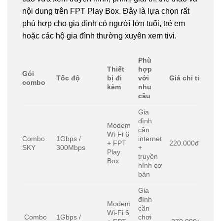
nội dung trên FPT Play Box. Đây là lựa chọn rất
phù hợp cho gia đình có người lớn tuổi, trẻ em
hoặc các hộ gia đình thường xuyên xem tivi.
Phù
Thiết
hợp
Gói
Tốc độ
bị đi
với
Giá chỉ từ
combo
kèm
nhu
cầu
Gia
đình
Modem
cần
Wi-Fi 6
Combo
1Gbps /
internet
+ FPT
220.000đ/tháng
SKY
300Mbps
+
Play
truyền
Box
hình cơ
bản
Gia
đình
Modem
cần
Wi-Fi 6
Combo
1Gbps /
chơi