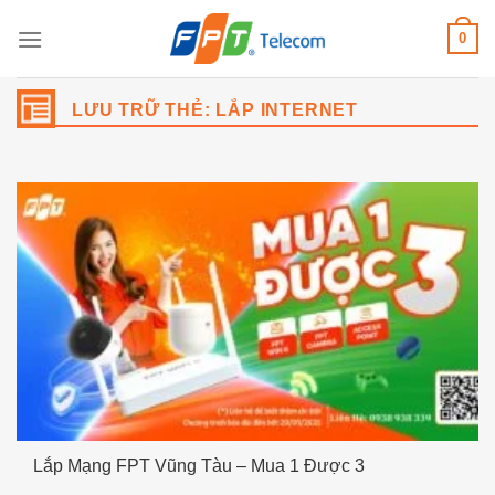
Bỏ
0
qua
nội
dung
LƯU TRỮ THẺ:
LẮP INTERNET
Lắp Mạng FPT Vũng Tàu – Mua 1 Được 3