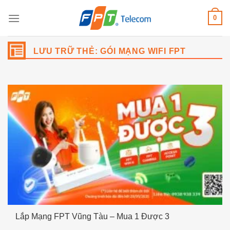
Bỏ
0
qua
nội
dung
LƯU TRỮ THẺ:
GÓI MẠNG WIFI FPT
Lắp Mạng FPT Vũng Tàu – Mua 1 Được 3