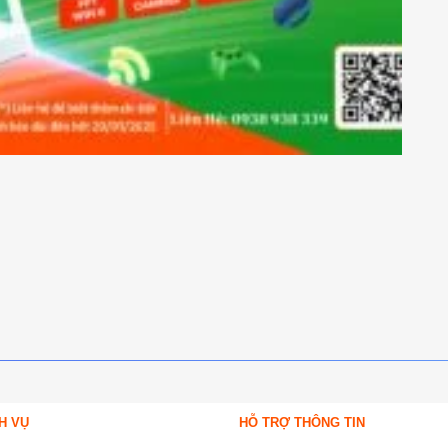
H VỤ
HỖ TRỢ THÔNG TIN