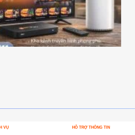
H VỤ
HỖ TRỢ THÔNG TIN