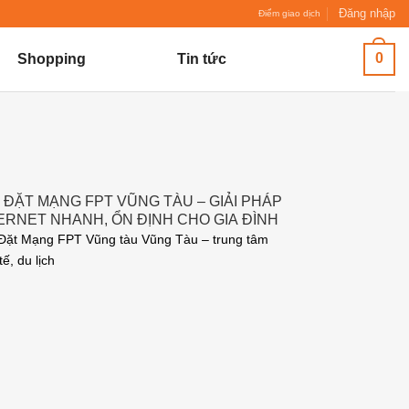
Đăng nhập
Điểm giao dịch
0
Shopping
Tin tức
 ĐẶT MẠNG FPT VŨNG TÀU – GIẢI PHÁP
ERNET NHANH, ỔN ĐỊNH CHO GIA ĐÌNH
DOANH NGHIỆP
Đặt Mạng FPT Vũng tàu Vũng Tàu – trung tâm
tế, du lịch